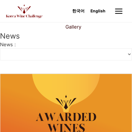
Skip
to
한국어
English
Main
content
Menu
News
Gallery
News
News :