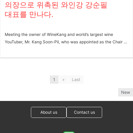
인 훈장 협회(Ordre des Coteaux de Champagne, OCC)의 회원이
의장으로 위촉된 와인강 강순필
인들이 엄선하여 선정한 KWC 수상와인들은 전문가들에게는 이미
며 부지 마을의 그랑 크뤼 독립 샴페인 재배자 및 생산자 협회, 에슈
대표를 만나다.
공신력을...
뱅 드 부지(Échevins de Bouzy)에서 7년간 회장을 역임한 바 있다.
샴페인 들라븐은 세계 소믈리에 대회 우승자 안드레아 라슨(Andrea
Larsson) 뿐만 아니라 유명 와인 평론가들로부터 극찬을 받고 있으
Meeting the owner of WineKang and world’s largest wine
며 세계적으로 유명한 미슐랭 레스토랑, 호텔에 다수 리스팅되어있
YouTuber, Mr. Kang Soon-Pil, who was appointed as the Chair of
다. ​ 샴페인 들라븐 나뛰르 그랑 크뤼는 부지와 앙보네 그랑 크뤼에
the judging panel for Korea Wine Challenge 글 최정은 사진 제
서 생산한 샤르도네와 피노 누아만으로 생산한 샴페인으로 특히 떼
공 임연수, 와인러버 *** ‘독일 뷔르템베르크 주에 위치한 하일브론
루아의 순수한 특징을 그대로 표현하기 위해 수확 후, 젖산 발효와
응용과학대학교 (Heilbronn University of Applied Sciences)에서
저온 살균, 도자주 없이 없이 60개월 병입 숙성했다. 신선한 산미와
와인 경영학을 전공하고 한국인으로는 최초로 독일 현지의 와인 품
풍부한 과즙, 섬세하고 부드러운 버블감으로 훌륭한 밸런스의 풍미
질 평가 위원 (Wine Quality Controller)으로 활약하며 독일 와인 산
1
»
Last
를 오랫동안 즐길 수 있다. ​ < KWC 2024 GOLD > Champagne
업에서 전문성과 실력을 인정받았다. 유학 후 한국에 돌아와 강남대
Delavenne Nature Grand Cru 샴페인 들라븐 나뛰르 그랑 크뤼 품
New
로 한자리에서 19년간 오너 소믈리에로서 와인샵&바 ‘와인강’을 운
종 피노 누아, 샤르도네 빈티지 NV 와이너리 Champagne
영하고 있는 명실공히 문무를 겸비한 와인 전문가가 되었다. 바로
Delavenne 생산지 프랑스 샹파뉴 바디 ●●●○○ 산도 ●●●●●
유튜브 구독자 73만 명을 보유하고 있는 세계 최대 와인 유튜버 강
About us
Contact us
탄닌 ●○○○○...
순필 대표의 진짜 이력이다. ​ 2025년 와인리뷰 창간 25주년, Korea
Wine Challenge 21주년을 맞아 와인리뷰 고문으로 영입되며 고문
의 자격으로 KWC 심사위원 의장으로 위촉된 강순필 대표를 만나보