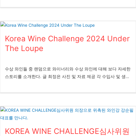
뱅 등 KWC에서 우수한 성과를 거둔 유수의 와인 업체들이 참여했
에서 오전 11시부터 오후 8시까지 총 3부로 나눠져 진행된 행사에는
다. 본 행사에서는 수상 와인을 포함해 업체별 대표 와인 총 130여
주최측 추산 약 3,000명의 일반 와인 및 주류애호가들이 참석했다.
종을 소비자들에게 선보였다. 이번 그랜드 테이스팅에서는 주요 수
특히 와인25+ 플랫폼에서 5만원 이상 구매한 실 구매자들만 초청된
상 와인 시음뿐만 아니라 현장 특가 판매도 함께 진행되어, 방문객
만큼 참석자들 면면이 매우 성실하게 시음에 임했으며, KWC 수상
들이 와인을 직접 맛보고 합리적인 가격에 구매할 수 있는 기회를
Korea Wine Challenge 2024 Under
와인들의 가치를 최종 소비자들 의 피부에 와닿게 전달할 수 있는
제공했다. 레뱅 관계자는 “3일간 진행되는 이번 그랜드 테이스팅을
귀한 시간이었다. 또한 2025년 새롭게 조정된 심사위원 시스템을
The Loupe
통해 ‘베스트 임포터 1위’ 수상의 의미를 소비자들과 함께 나누고, 레
통해 심사위원 의장으로 위촉된 세계 최대 와인 유튜버 와인강 강순
뱅의...
필 대표가 ‘심사위원의 시선으로 맛보다: Korea Wine Challenge 체
험 클래스’라는 제목의 마스터 클래스를 진행, 공정하고 객관적인
수상 와인들 중 랜덤으로 와이너리와 수상 와인에 대해 보다 자세한
심 사의 중요성과 심사 과정을 전달하고 실제 시음을 진행, 일반인
스토리를 소개한다. 글 최정은 사진 및 자료 제공 각 수입사 및 생산
들이 직접 체험할 수 있는 시간을 가졌다. 글 최정은 사진 임정훈
자, Freepik *** 그랑크뤼만 생산하는 RM 샴페인 Champagne
Korea Wine Challenge 진가를 확인하다 지난 2024년 4월 와인리
Delavenne 1920년 프랑스 샹파뉴 지역에서 그랑 크뤼 산지로 분류
뷰와 콘텐츠 공유 관련 업무 협약을 맺고 현재까지 상호 파트너십을
된 부지 (Bouzy)에 자리잡고 4대째 가족 경영으로 이어져오는 샴페
잘 이행하고 있는 GS25는 와인25+를 애용하는 성실 고객들을 위
인 하우스인 들라븐은 포도 생산에서부터 와인 양조까지 모든 단계
한 오프라인 행사 일환으로 작년부터 그랜드 테이스 팅을 진행했다.
를 직접 지휘하는 RM(Récoltant-Manipulant)으로 현재는 부지를
작년에 두 차례 행사 를 성공적으로 진행한 후, 고객만족을 위해 더
비롯해 다른 그랑 크뤼 산지인 크라망과 앙보네에서도 생산을 하고
특별한 서비스를 기획하며 올해는 Korea Wine Challenge의 수상
KOREA WINE CHALLENGE심사위원
있다. ​ 오너인 장 크리스토프(Jean-Christophe Delavenne)는 샴페
와인 특별 시음 부스를 마련하게 되었다. 국내 최고의 소믈리에 50