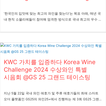
‘한국인의 입맛에 맞는 최고의 와인을 찾는다’는 목표 아래, 매년 국
내 현직 소믈리에들이 참여해 엄격한 방식으로 국내 최고의 우수 와
인을 선정하는 Korea Wine Challenge(KWC)의 21주년을 맞아 현대
백화점과 함께 특별한 시음 행사를 개최했다. 행사는 9월 12일부터
14일까지 현대백화점 판교점 10층 ‘문화홀’에서 진행되어 3일간 총
1,800명의 방문객이 행사장을 찾는 성황을 이뤘다. 글 심혜미 사진
심혜미 KWC 사무국은 매년 다양한 홍보 채널과 수도권 및 지방에
서의 시음회를 통해, 품질이 입증된 KWC 수상 와인을 보다 많은 소
KWC 가치를 입증하다 Korea Wine
비자들이 신뢰하고 즐길 수 있도록 지속적인 노력을 기울여왔다.
2025년 KWC의 21주년을 맞아, 수상 와인의 우수한 품질을 서울 및
Challenge 2024 수상와인 특별
수도권 소비자에게 더욱 널리 알리고자, KWC 사무국은 현대백화점
시음회 @GS 25 그랜드 테이스팅
과의 협업을 통해 ‘Korea Wine Challenge 2025 Grand Tasting’ 행
사를 기획했다. 이번 시음회에는 대회 참가 우수 업체에게 시상하는
‘베스트 임포터(Best Importer)’ 부문 1위를 차지한 '레뱅', 그리고
지난 5월 22일 국내 와인 애호가 및 주류 애호가들의 최애 스마트
2025 Korea Wine Challenge 레드 부문 트로피를 수상한 '샤또 끌
오더 플랫폼인 GS25의 와인25+에서 진행하는 제 3회 GS25 그랜드
락'의 수입사 '신동와인', 그 외 국순당, 바쿠스, BK트레이딩, 까브드
테이스팅이 성황리에 마무리되었다. 강남 GS타워 1층 아모리스 홀