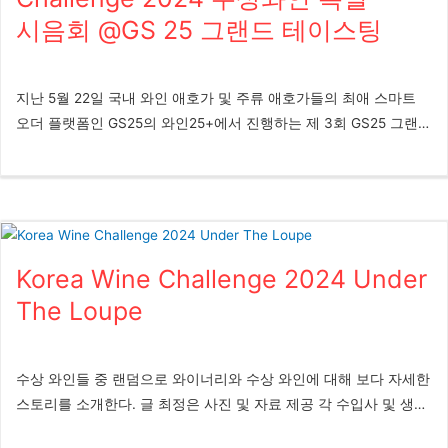
수도권 소비자에게 더욱 널리 알리고자, KWC 사무국은 현대백화점
시음회 @GS 25 그랜드 테이스팅
과의 협업을 통해 ‘Korea Wine Challenge 2025 Grand Tasting’ 행
사를 기획했다. 이번 시음회에는 대회 참가 우수 업체에게 시상하는
‘베스트 임포터(Best Importer)’ 부문 1위를 차지한 '레뱅', 그리고
지난 5월 22일 국내 와인 애호가 및 주류 애호가들의 최애 스마트
2025 Korea Wine Challenge 레드 부문 트로피를 수상한 '샤또 끌
오더 플랫폼인 GS25의 와인25+에서 진행하는 제 3회 GS25 그랜드
락'의 수입사 '신동와인', 그 외 국순당, 바쿠스, BK트레이딩, 까브드
테이스팅이 성황리에 마무리되었다. 강남 GS타워 1층 아모리스 홀
뱅 등 KWC에서 우수한 성과를 거둔 유수의 와인 업체들이 참여했
에서 오전 11시부터 오후 8시까지 총 3부로 나눠져 진행된 행사에는
다. 본 행사에서는 수상 와인을 포함해 업체별 대표 와인 총 130여
주최측 추산 약 3,000명의 일반 와인 및 주류애호가들이 참석했다.
종을 소비자들에게 선보였다. 이번 그랜드 테이스팅에서는 주요 수
특히 와인25+ 플랫폼에서 5만원 이상 구매한 실 구매자들만 초청된
상 와인 시음뿐만 아니라 현장 특가 판매도 함께 진행되어, 방문객
만큼 참석자들 면면이 매우 성실하게 시음에 임했으며, KWC 수상
들이 와인을 직접 맛보고 합리적인 가격에 구매할 수 있는 기회를
Korea Wine Challenge 2024 Under
와인들의 가치를 최종 소비자들 의 피부에 와닿게 전달할 수 있는
제공했다. 레뱅 관계자는 “3일간 진행되는 이번 그랜드 테이스팅을
귀한 시간이었다. 또한 2025년 새롭게 조정된 심사위원 시스템을
The Loupe
통해 ‘베스트 임포터 1위’ 수상의 의미를 소비자들과 함께 나누고, 레
통해 심사위원 의장으로 위촉된 세계 최대 와인 유튜버 와인강 강순
뱅의...
필 대표가 ‘심사위원의 시선으로 맛보다: Korea Wine Challenge 체
험 클래스’라는 제목의 마스터 클래스를 진행, 공정하고 객관적인
수상 와인들 중 랜덤으로 와이너리와 수상 와인에 대해 보다 자세한
심 사의 중요성과 심사 과정을 전달하고 실제 시음을 진행, 일반인
스토리를 소개한다. 글 최정은 사진 및 자료 제공 각 수입사 및 생산
들이 직접 체험할 수 있는 시간을 가졌다. 글 최정은 사진 임정훈
자, Freepik *** 그랑크뤼만 생산하는 RM 샴페인 Champagne
Korea Wine Challenge 진가를 확인하다 지난 2024년 4월 와인리