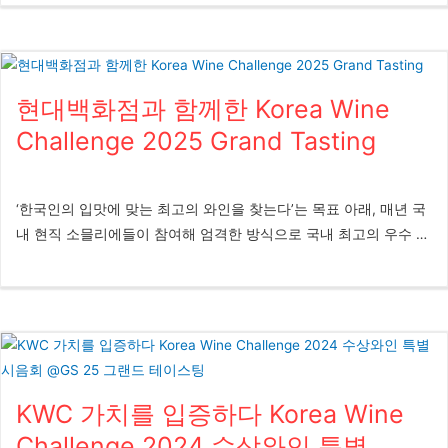
현대백화점과 함께한 Korea Wine
Challenge 2025 Grand Tasting
‘한국인의 입맛에 맞는 최고의 와인을 찾는다’는 목표 아래, 매년 국
내 현직 소믈리에들이 참여해 엄격한 방식으로 국내 최고의 우수 와
인을 선정하는 Korea Wine Challenge(KWC)의 21주년을 맞아 현대
백화점과 함께 특별한 시음 행사를 개최했다. 행사는 9월 12일부터
14일까지 현대백화점 판교점 10층 ‘문화홀’에서 진행되어 3일간 총
1,800명의 방문객이 행사장을 찾는 성황을 이뤘다. 글 심혜미 사진
심혜미 KWC 사무국은 매년 다양한 홍보 채널과 수도권 및 지방에
서의 시음회를 통해, 품질이 입증된 KWC 수상 와인을 보다 많은 소
KWC 가치를 입증하다 Korea Wine
비자들이 신뢰하고 즐길 수 있도록 지속적인 노력을 기울여왔다.
2025년 KWC의 21주년을 맞아, 수상 와인의 우수한 품질을 서울 및
Challenge 2024 수상와인 특별