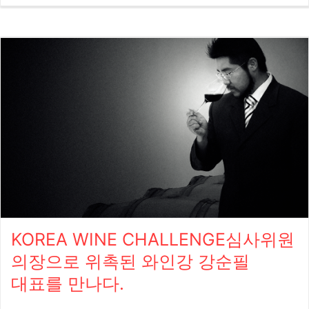
Delavenne 1920년 프랑스 샹파뉴 지역에서 그랑 크뤼 산지로 분류
뷰와 콘텐츠 공유 관련 업무 협약을 맺고 현재까지 상호 파트너십을
된 부지 (Bouzy)에 자리잡고 4대째 가족 경영으로 이어져오는 샴페
잘 이행하고 있는 GS25는 와인25+를 애용하는 성실 고객들을 위
인 하우스인 들라븐은 포도 생산에서부터 와인 양조까지 모든 단계
한 오프라인 행사 일환으로 작년부터 그랜드 테이스 팅을 진행했다.
를 직접 지휘하는 RM(Récoltant-Manipulant)으로 현재는 부지를
작년에 두 차례 행사 를 성공적으로 진행한 후, 고객만족을 위해 더
비롯해 다른 그랑 크뤼 산지인 크라망과 앙보네에서도 생산을 하고
특별한 서비스를 기획하며 올해는 Korea Wine Challenge의 수상
있다. ​ 오너인 장 크리스토프(Jean-Christophe Delavenne)는 샴페
와인 특별 시음 부스를 마련하게 되었다. 국내 최고의 소믈리에 50
인 훈장 협회(Ordre des Coteaux de Champagne, OCC)의 회원이
인들이 엄선하여 선정한 KWC 수상와인들은 전문가들에게는 이미
며 부지 마을의 그랑 크뤼 독립 샴페인 재배자 및 생산자 협회, 에슈
공신력을...
뱅 드 부지(Échevins de Bouzy)에서 7년간 회장을 역임한 바 있다.
샴페인 들라븐은 세계 소믈리에 대회 우승자 안드레아 라슨(Andrea
Larsson) 뿐만 아니라 유명 와인 평론가들로부터 극찬을 받고 있으
며 세계적으로 유명한 미슐랭 레스토랑, 호텔에 다수 리스팅되어있
다. ​ 샴페인 들라븐 나뛰르 그랑 크뤼는 부지와 앙보네 그랑 크뤼에
서 생산한 샤르도네와 피노 누아만으로 생산한 샴페인으로 특히 떼
KOREA WINE CHALLENGE심사위원
루아의 순수한 특징을 그대로 표현하기 위해 수확 후, 젖산 발효와
의장으로 위촉된 와인강 강순필
저온 살균, 도자주 없이 없이 60개월 병입 숙성했다. 신선한 산미와
대표를 만나다.
풍부한 과즙, 섬세하고 부드러운 버블감으로 훌륭한 밸런스의 풍미
를 오랫동안 즐길 수 있다. ​ < KWC 2024 GOLD > Champagne