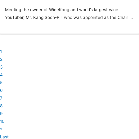
Delavenne Nature Grand Cru 샴페인 들라븐 나뛰르 그랑 크뤼 품
Meeting the owner of WineKang and world’s largest wine
종 피노 누아, 샤르도네 빈티지 NV 와이너리 Champagne
YouTuber, Mr. Kang Soon-Pil, who was appointed as the Chair of
Delavenne 생산지 프랑스 샹파뉴 바디 ●●●○○ 산도 ●●●●●
the judging panel for Korea Wine Challenge 글 최정은 사진 제
탄닌 ●○○○○...
공 임연수, 와인러버 *** ‘독일 뷔르템베르크 주에 위치한 하일브론
응용과학대학교 (Heilbronn University of Applied Sciences)에서
와인 경영학을 전공하고 한국인으로는 최초로 독일 현지의 와인 품
1
질 평가 위원 (Wine Quality Controller)으로 활약하며 독일 와인 산
2
업에서 전문성과 실력을 인정받았다. 유학 후 한국에 돌아와 강남대
3
로 한자리에서 19년간 오너 소믈리에로서 와인샵&바 ‘와인강’을 운
4
영하고 있는 명실공히 문무를 겸비한 와인 전문가가 되었다. 바로
5
유튜브 구독자 73만 명을 보유하고 있는 세계 최대 와인 유튜버 강
6
순필 대표의 진짜 이력이다. ​ 2025년 와인리뷰 창간 25주년, Korea
7
Wine Challenge 21주년을 맞아 와인리뷰 고문으로 영입되며 고문
8
의 자격으로 KWC 심사위원 의장으로 위촉된 강순필 대표를 만나보
9
았다. ​ 강순필 대표를 처음 만난 것은 20여 년 전인 2005년으로, 막
10
독일에서 귀국해 와인리뷰 부설 보르도 와인 아카데미에서 와인 강
»
의를 맡았을 때였다. 당시로서는 찾아보기 어려울 정도로 탄탄한 학
Last