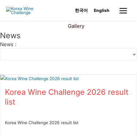
Skip
한국어
English
to
Main
content
News
Gallery
Menu
News
News :
Korea Wine Challenge 2026 result
list
Korea Wine Challenge 2026 result list