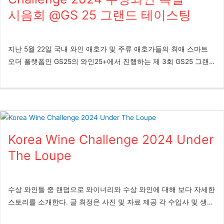
수도권 소비자에게 더욱 널리 알리고자, KWC 사무국은 현대백화점
시음회 @GS 25 그랜드 테이스팅
과의 협업을 통해 ‘Korea Wine Challenge 2025 Grand Tasting’ 행
사를 기획했다. 이번 시음회에는 대회 참가 우수 업체에게 시상하는
‘베스트 임포터(Best Importer)’ 부문 1위를 차지한 '레뱅', 그리고
지난 5월 22일 국내 와인 애호가 및 주류 애호가들의 최애 스마트
2025 Korea Wine Challenge 레드 부문 트로피를 수상한 '샤또 끌
오더 플랫폼인 GS25의 와인25+에서 진행하는 제 3회 GS25 그랜드
락'의 수입사 '신동와인', 그 외 국순당, 바쿠스, BK트레이딩, 까브드
테이스팅이 성황리에 마무리되었다. 강남 GS타워 1층 아모리스 홀
뱅 등 KWC에서 우수한 성과를 거둔 유수의 와인 업체들이 참여했
에서 오전 11시부터 오후 8시까지 총 3부로 나눠져 진행된 행사에는
다. 본 행사에서는 수상 와인을 포함해 업체별 대표 와인 총 130여
주최측 추산 약 3,000명의 일반 와인 및 주류애호가들이 참석했다.
종을 소비자들에게 선보였다. 이번 그랜드 테이스팅에서는 주요 수
특히 와인25+ 플랫폼에서 5만원 이상 구매한 실 구매자들만 초청된
상 와인 시음뿐만 아니라 현장 특가 판매도 함께 진행되어, 방문객
만큼 참석자들 면면이 매우 성실하게 시음에 임했으며, KWC 수상
들이 와인을 직접 맛보고 합리적인 가격에 구매할 수 있는 기회를
Korea Wine Challenge 2024 Under
와인들의 가치를 최종 소비자들 의 피부에 와닿게 전달할 수 있는
제공했다. 레뱅 관계자는 “3일간 진행되는 이번 그랜드 테이스팅을
귀한 시간이었다. 또한 2025년 새롭게 조정된 심사위원 시스템을
The Loupe
통해 ‘베스트 임포터 1위’ 수상의 의미를 소비자들과 함께 나누고, 레
통해 심사위원 의장으로 위촉된 세계 최대 와인 유튜버 와인강 강순
뱅의...
필 대표가 ‘심사위원의 시선으로 맛보다: Korea Wine Challenge 체
험 클래스’라는 제목의 마스터 클래스를 진행, 공정하고 객관적인
수상 와인들 중 랜덤으로 와이너리와 수상 와인에 대해 보다 자세한
심 사의 중요성과 심사 과정을 전달하고 실제 시음을 진행, 일반인
스토리를 소개한다. 글 최정은 사진 및 자료 제공 각 수입사 및 생산
들이 직접 체험할 수 있는 시간을 가졌다. 글 최정은 사진 임정훈
자, Freepik *** 그랑크뤼만 생산하는 RM 샴페인 Champagne
Korea Wine Challenge 진가를 확인하다 지난 2024년 4월 와인리