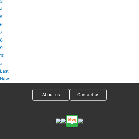
3
Delavenne Nature Grand Cru 샴페인 들라븐 나뛰르 그랑 크뤼 품
로 한자리에서 19년간 오너 소믈리에로서 와인샵&바 ‘와인강’을 운
4
종 피노 누아, 샤르도네 빈티지 NV 와이너리 Champagne
영하고 있는 명실공히 문무를 겸비한 와인 전문가가 되었다. 바로
5
Delavenne 생산지 프랑스 샹파뉴 바디 ●●●○○ 산도 ●●●●●
유튜브 구독자 73만 명을 보유하고 있는 세계 최대 와인 유튜버 강
6
탄닌 ●○○○○...
순필 대표의 진짜 이력이다. ​ 2025년 와인리뷰 창간 25주년, Korea
7
Wine Challenge 21주년을 맞아 와인리뷰 고문으로 영입되며 고문
8
의 자격으로 KWC 심사위원 의장으로 위촉된 강순필 대표를 만나보
9
았다. ​ 강순필 대표를 처음 만난 것은 20여 년 전인 2005년으로, 막
10
독일에서 귀국해 와인리뷰 부설 보르도 와인 아카데미에서 와인 강
»
의를 맡았을 때였다. 당시로서는 찾아보기 어려울 정도로 탄탄한 학
Last
문적 배경이 있었을 뿐 아니라, 독일에서 유학하는 동안, 학생의 신
New
분임에도 불구하고 한국인으로는 최초로 독일 와인 품질 평가위원
이라는 타이틀을 가진 화려한 이력을 보유했기에 2006년 제2회
About us
Contact us
KWC에서는 한국인으로서는 유일하게 다른 외국인 심사위원들과
어깨를 나란히 하며 결선 심사위원으로 활동했다. Majoring in Wine
Business Management at Heilbronn University of Applied
Sciences in Württemberg, Germany, and working as the...