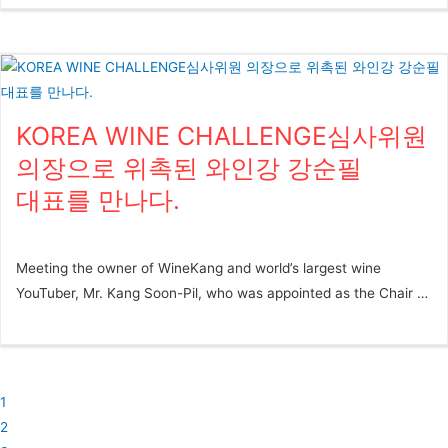
Delavenne 1920년 프랑스 샹파뉴 지역에서 그랑 크뤼 산지로 분류
뷰와 콘텐츠 공유 관련 업무 협약을 맺고 현재까지 상호 파트너십을
된 부지 (Bouzy)에 자리잡고 4대째 가족 경영으로 이어져오는 샴페
잘 이행하고 있는 GS25는 와인25+를 애용하는 성실 고객들을 위
인 하우스인 들라븐은 포도 생산에서부터 와인 양조까지 모든 단계
한 오프라인 행사 일환으로 작년부터 그랜드 테이스 팅을 진행했다.
를 직접 지휘하는 RM(Récoltant-Manipulant)으로 현재는 부지를
작년에 두 차례 행사 를 성공적으로 진행한 후, 고객만족을 위해 더
비롯해 다른 그랑 크뤼 산지인 크라망과 앙보네에서도 생산을 하고
특별한 서비스를 기획하며 올해는 Korea Wine Challenge의 수상
KOREA WINE CHALLENGE심사위원
있다. ​ 오너인 장 크리스토프(Jean-Christophe Delavenne)는 샴페
와인 특별 시음 부스를 마련하게 되었다. 국내 최고의 소믈리에 50
인 훈장 협회(Ordre des Coteaux de Champagne, OCC)의 회원이
의장으로 위촉된 와인강 강순필
인들이 엄선하여 선정한 KWC 수상와인들은 전문가들에게는 이미
며 부지 마을의 그랑 크뤼 독립 샴페인 재배자 및 생산자 협회, 에슈
대표를 만나다.
공신력을...
뱅 드 부지(Échevins de Bouzy)에서 7년간 회장을 역임한 바 있다.
샴페인 들라븐은 세계 소믈리에 대회 우승자 안드레아 라슨(Andrea
Larsson) 뿐만 아니라 유명 와인 평론가들로부터 극찬을 받고 있으
Meeting the owner of WineKang and world’s largest wine
며 세계적으로 유명한 미슐랭 레스토랑, 호텔에 다수 리스팅되어있
YouTuber, Mr. Kang Soon-Pil, who was appointed as the Chair of
다. ​ 샴페인 들라븐 나뛰르 그랑 크뤼는 부지와 앙보네 그랑 크뤼에
the judging panel for Korea Wine Challenge 글 최정은 사진 제
서 생산한 샤르도네와 피노 누아만으로 생산한 샴페인으로 특히 떼
공 임연수, 와인러버 *** ‘독일 뷔르템베르크 주에 위치한 하일브론
루아의 순수한 특징을 그대로 표현하기 위해 수확 후, 젖산 발효와
응용과학대학교 (Heilbronn University of Applied Sciences)에서
저온 살균, 도자주 없이 없이 60개월 병입 숙성했다. 신선한 산미와
와인 경영학을 전공하고 한국인으로는 최초로 독일 현지의 와인 품
1
풍부한 과즙, 섬세하고 부드러운 버블감으로 훌륭한 밸런스의 풍미
질 평가 위원 (Wine Quality Controller)으로 활약하며 독일 와인 산
2
를 오랫동안 즐길 수 있다. ​ < KWC 2024 GOLD > Champagne
업에서 전문성과 실력을 인정받았다. 유학 후 한국에 돌아와 강남대