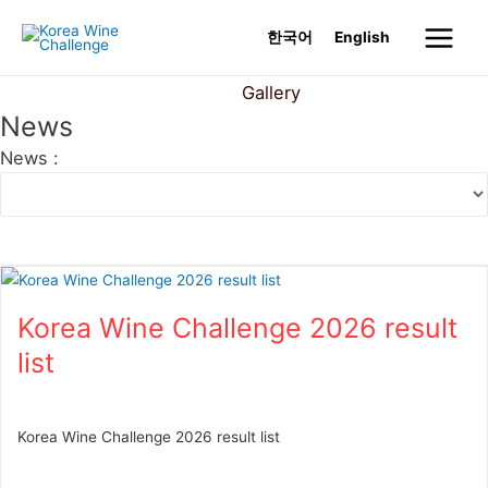
Skip
한국어
English
to
Main
content
News
Gallery
Menu
News
News :
Korea Wine Challenge 2026 result
list
Korea Wine Challenge 2026 result list