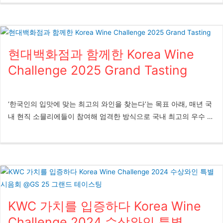
현대백화점과 함께한 Korea Wine
Challenge 2025 Grand Tasting
‘한국인의 입맛에 맞는 최고의 와인을 찾는다’는 목표 아래, 매년 국
내 현직 소믈리에들이 참여해 엄격한 방식으로 국내 최고의 우수 와
인을 선정하는 Korea Wine Challenge(KWC)의 21주년을 맞아 현대
백화점과 함께 특별한 시음 행사를 개최했다. 행사는 9월 12일부터
14일까지 현대백화점 판교점 10층 ‘문화홀’에서 진행되어 3일간 총
1,800명의 방문객이 행사장을 찾는 성황을 이뤘다. 글 심혜미 사진
심혜미 KWC 사무국은 매년 다양한 홍보 채널과 수도권 및 지방에
서의 시음회를 통해, 품질이 입증된 KWC 수상 와인을 보다 많은 소
KWC 가치를 입증하다 Korea Wine
비자들이 신뢰하고 즐길 수 있도록 지속적인 노력을 기울여왔다.
2025년 KWC의 21주년을 맞아, 수상 와인의 우수한 품질을 서울 및
Challenge 2024 수상와인 특별