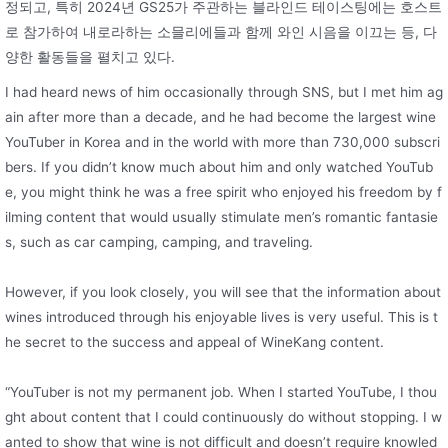
정되고, 특히 2024년 GS25가 주관하는 블라인드 테이스팅에는 호스트
로 참가하여 내로라하는 소믈리에들과 함께 와인 시음을 이끄는 등, 다
양한 활동들을 펼치고 있다.
I had heard news of him occasionally through SNS, but I met him ag
ain after more than a decade, and he had become the largest wine
YouTuber in Korea and in the world with more than 730,000 subscri
bers. If you didn’t know much about him and only watched YouTub
e, you might think he was a free spirit who enjoyed his freedom by f
ilming content that would usually stimulate men’s romantic fantasie
s, such as car camping, camping, and traveling.
However, if you look closely, you will see that the information about
wines introduced through his enjoyable lives is very useful. This is t
he secret to the success and appeal of WineKang content.
“YouTuber is not my permanent job. When I started YouTube, I thou
ght about content that I could continuously do without stopping. I w
anted to show that wine is not difficult and doesn’t require knowled