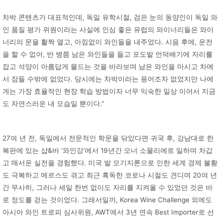
차박 콘텐츠가 대표적인데, 독일 유학시절, 검은 눈의 동양인이 독일 와
인 품질 평가 위원이라는 사실에 인심 좋은 유럽의 와이너리들은 와이
너리의 문을 활짝 열고, 아낌없이 와인들을 내주었다. 시음 후에, 운전
을 할 수 없어, 반 병쯤 남은 와인들을 들고 포도밭 언덕배기에 자리를
잡고 석양이 아름답게 물드는 것을 바라보며 남은 와인을 마시고 차에
서 잠들 수밖에 없었다. 당시에는 차박이라는 용어조차 없었지만 나에
게는 가장 효율적인 현장 학습 방법이자 너무 익숙한 일상 이어서 지금
도 자연스러운 내 모습일 뿐이다.”
27여 년 전, 독일에서 전문적인 학문을 닦았다면 귀국 후, 강남대로 한
복판에 있는 샵&바 ‘와인강’에서 19년간 오너 소믈리에로 일하며 차갑
고 매서운 실전을 경험했다. 미국 발 모기지론으로 인한 세계 경제 불황
도 극복하고 메르스도 겪고 최근 혹독한 코로나 시절도 견디며 20여 년
간 무사히, 그러나 세일 한번 없이도 자리를 지켜올 수 있었던 것은 바
로 정도를 걷는 것이었다. 그래서일까, Korea Wine Challenge 외에도
아시아 와인 트로피 심사위원, AWT에서 3년 연속 Best Importer로 선