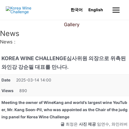
Skip
한국어
English
to
Main
content
News
Gallery
Menu
News
News :
KOREA WINE CHALLENGE심사위원 의장으로 위촉된
와인강 강순필 대표를 만나다.
Date
2025-03-14 14:00
Views
890
Meeting the owner of WineKang and world’s largest wine YouTub
er, Mr. Kang Soon-Pil, who was appointed as the Chair of the judg
ing panel for Korea Wine Challenge
글
최정은
사진 제공
임연수, 와인러버