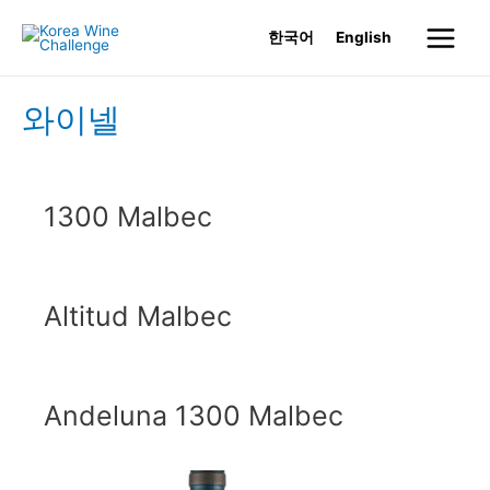
Skip
한국어
English
to
Main
content
Menu
와이넬
1300 Malbec
Altitud Malbec
Andeluna 1300 Malbec