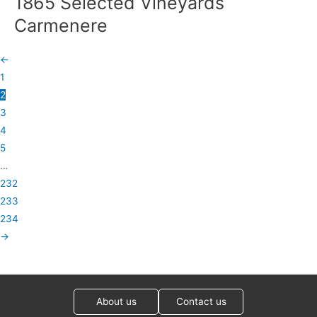
1865 Selected Vineyards
Carmenere
←
1
2
3
4
5
…
232
233
234
→
About us
Contact us