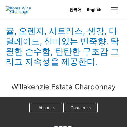
Skip
한국어
English
to
Main
content
Menu
귤, 오렌지, 시트러스, 생강, 마
멀레이드, 산미있는 반죽향. 탁
월한 순수함, 탄탄한 구조감 그
리고 지속성을 제공한다.
Willakenzie Estate Chardonnay
About us
Contact us