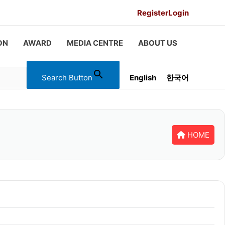
Register
Login
ON
AWARD
MEDIA CENTRE
ABOUT US
Search Button
English
한국어
HOME