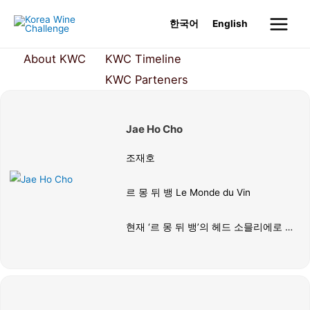
Skip
한국어
English
to
Main
content
About KWC
KWC Timeline
KWC Judges
Menu
KWC Parteners
Jae Ho Cho
조재호
르 몽 뒤 뱅 Le Monde du Vin
현재 ‘르 몽 뒤 뱅’의 헤드 소믈리에로 재
직 중이며, 미쉐린 3스타 ‘모수 서울’과 2
스타 ‘정식당’의 헤드 소믈리에 및 소믈리
에를 역임한 국내 최정상급 전문가다.
2024년 ‘CMS Advanced Sommelier’ 자