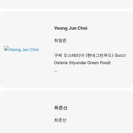
현재 조선 팰리스 ‘더 그레이트 홍연’의
소믈리에로 재직 중이며, 미쉐린 2스타
‘밍글스’의 전성기를 함께하며 국내 파인
Yeong Jun Choi
다이닝의 세계화를 현장에서 이끈 주역
이다. 프랑스 ‘라스트랑스(L'Astrance)’,
최영준
일본 ‘레페르베상스(L'Effervescence)’
등 세계적인 미쉐린 스타 레스토랑들과
구찌 오스테리아 (현대그린푸드) Gucci
의 협업 디너를 통해 고도의 페어링 감각
Osteria (Hyundai Green Food)
을 갖췄다.
현대그린푸드 ‘구찌 오스테리아’의 총괄
소믈리에로, W 서울 워커힐과 리츠칼튼
서울 등 국내 최고급 호텔에서 17년 넘게
경력을 쌓아온 베테랑 전문가다. 오랜 시
최준선
간 럭셔리 호스피탈리티 산업의 정점에
서 다져온 서비스 마인드와 심도 있는 주
최준선
류 지식을 보유하고 있다.