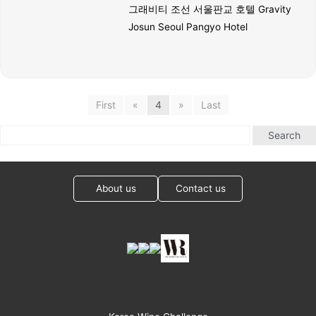
그래비티 조선 서울판교 호텔 Gravity
Josun Seoul Pangyo Hotel
First
«
4
»
Last
Search
About us
Contact us