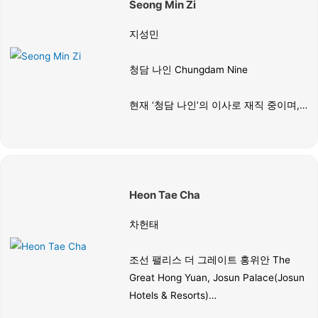
Seong Min Zi
격을 취득하고 ‘Korea Sommelier of the
Year’에서 2위와 3위를 기록하는 등 독보
지성민
적인 전문성과 실력을 입증해왔다.
청담 나인 Chungdam Nine
현재 ‘청담 나인’의 이사로 재직 중이며,
미쉐린 1스타 ‘이십사절기’의 지사장과
㈜오픈 파인다이닝 본부장을 역임한 식
음료 경영 및 서비스 전문가다. 소믈리에
자격은 물론 보르도 와인 마스터 과정과
Heon Tae Cha
포르투갈 와인 앰배서더 인증을 거쳤으
며, WSET 스피릿과 사케 과정까지 섭렵
차헌태
하며 주류 전반에 걸친 폭넓은 전문성을
보유하고 있다.
조선 팰리스 더 그레이트 홍위안 The
Great Hong Yuan, Josun Palace(Josun
Hotels & Resorts)