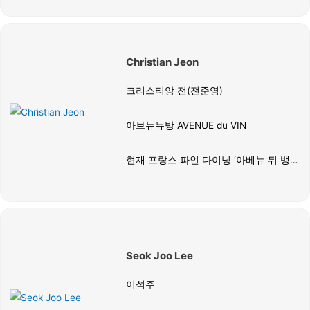
어링 프로그램과 주류 운영 시스템을 구
축해왔다. WSET Level 3를 비롯해
FWS, IWS, SWS 등 주요 산지별 전문가
Christian Jeon
과정을 섭렵한 깊이 있는 지식을 바탕으
로, KWC 심사위원으로서 시장의 흐름을
크리스티앙 전(전준영)
반영한 공정하고 날카로운 심사를 선보
이고 있다.
아브뉴듀방 AVENUE du VIN
현재 프랑스 파인 다이닝 ‘아베뉴 뒤 뱅
(Avenue du Vin)’의 대표이자 글로벌 마
케팅 전문가다. WSET 디플로마 과정을
수료하고 경희대학교 관광대학원의 와인
·워터·티 마스터 소믈리에 과정을 마쳤으
며, 베를린 와인 트로피 심사위원으로 참
Seok Joo Lee
여하며 국제적인 공신력을 입증했다.
이석주