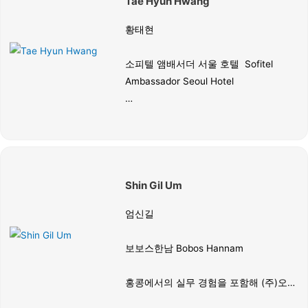
Tae Hyun Hwang
대한 깊은 통찰력을 다져왔다.
황태현
소피텔 앰배서더 서울 호텔 Sofitel
Ambassador Seoul Hotel
현재 소피텔 앰배서더 서울의 헤드 소믈
리에로 재직 중이며, 대한민국 유일의 미
쉐린 3스타였던 신라호텔 ‘라연’과 더 플
라자 등 국내 최정상급 호텔 다이닝에서
Shin Gil Um
풍부한 실무 경험을 쌓아온 전문가다.
CMS Certified Sommelier 및 WSET
엄신길
Level 3 자격을 보유하고 있으며, ‘바롱
드 로칠드(Champagne Barons de
보보스한남 Bobos Hannam
Rothschild)’ 샴페인 앰배서더로 활동하
며 특정 카테고리에 대한 깊이 있는 전문
홍콩에서의 실무 경험을 포함해 (주)오
성을 입증했다.
픈, 콩지pot지 등 유수의 브랜드에서 페