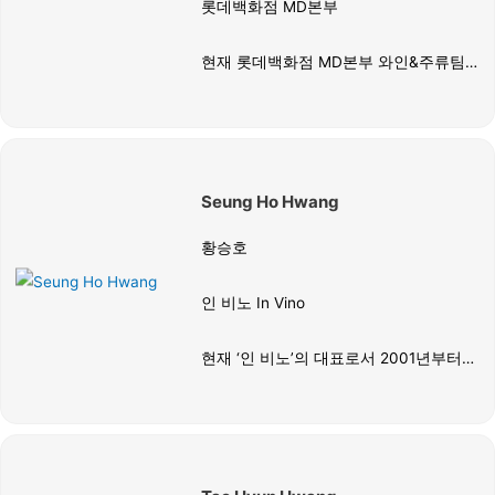
롯데백화점 MD본부
현재 롯데백화점 MD본부 와인&주류팀
의 치프 바이어이자 소믈리에로 재직 중
이며, 프랑스 부르고뉴 대학과 CFPPA 등
현지에서 양조 책임자 및 최고 소믈리에
과정을 섭렵한 국내 정상급 전문가다.
Seung Ho Hwang
2020년 소펙사 아시아 및 한국 소믈리에
대회를 동시 석권하며 독보적인 실력을
황승호
입증하였고, 신라호텔 베버리지 매니저
와 '두가헌' 치프 소믈리에를 역임하며 하
인 비노 In Vino
이엔드 서비스와 음료 총괄 역량을 증명
했다.
현재 ‘인 비노’의 대표로서 2001년부터
주류 수입 및 유통 현장에서 20년 넘게
경력을 쌓아온 와인 비즈니스 전문가다.
㈜무학세계양주와 ㈜아간코리아를 거치
며 국내 와인 시장의 흐름과 유통 구조에